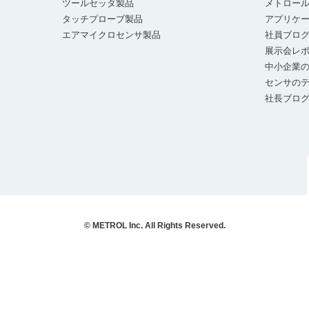
ツールセッタ製品
メトロー
タッチプローブ製品
アプリケ
エアマイクロセンサ製品
社員ブロ
展示会レ
中小企業の
センサの
社長ブロ
© METROL Inc. All Rights Reserved.