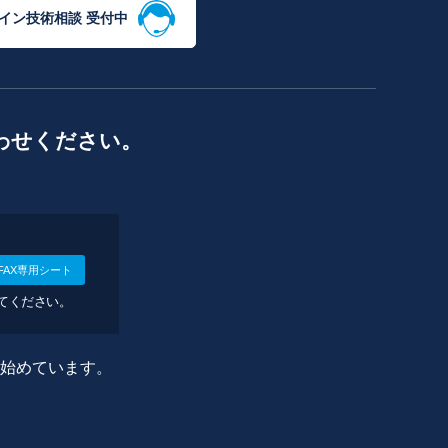
イン技術相談 受付中
わせください。
FAX専用シート
してください。
に始めています。