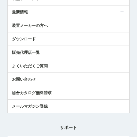
ごあいさつ
メトロールの事業
タッチスイッチ製品
最新情報
受賞履歴
ツールセッタ製品
メディア掲載
タッチプローブ製品
ニュースリリース
装置メーカーの方へ
採用情報
エアマイクロセンサ製品
メトロールの技術
国/地域/言語
アプリケーション
ダウンロード
社員ブログ
展示会レポート
販売代理店一覧
中小企業のBCP地震対策
センサのテクニカルガイド
よくいただくご質問
社長ブログ
お問い合わせ
総合カタログ無料請求
メールマガジン登録
サポート