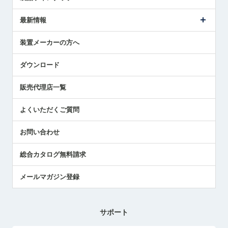
ごあいさつ
メトロールの事業
タッチスイッチ製品
最新情報
受賞履歴
ツールセッタ製品
メディア掲載
タッチプローブ製品
ニュースリリース
装置メーカーの方へ
採用情報
エアマイクロセンサ製品
メトロールの技術
国/地域/言語
アプリケーション
ダウンロード
社員ブログ
展示会レポート
販売代理店一覧
中小企業のBCP地震対策
センサのテクニカルガイド
よくいただくご質問
社長ブログ
お問い合わせ
総合カタログ無料請求
メールマガジン登録
サポート