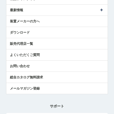
ごあいさつ
メトロールの事業
タッチスイッチ製品
最新情報
受賞履歴
ツールセッタ製品
メディア掲載
タッチプローブ製品
ニュースリリース
装置メーカーの方へ
採用情報
エアマイクロセンサ製品
メトロールの技術
国/地域/言語
アプリケーション
ダウンロード
社員ブログ
展示会レポート
販売代理店一覧
中小企業のBCP地震対策
センサのテクニカルガイド
よくいただくご質問
社長ブログ
お問い合わせ
総合カタログ無料請求
メールマガジン登録
サポート