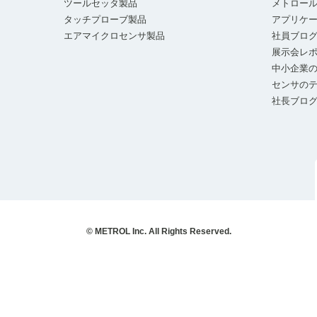
ツールセッタ製品
メトロー
タッチプローブ製品
アプリケ
エアマイクロセンサ製品
社員ブロ
展示会レ
中小企業の
センサの
社長ブロ
© METROL Inc. All Rights Reserved.