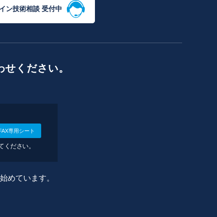
イン技術相談 受付中
わせください。
FAX専用シート
してください。
に始めています。