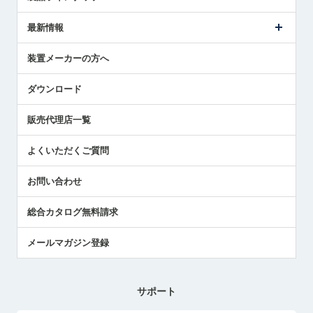
ごあいさつ
メトロールの事業
タッチスイッチ製品
最新情報
受賞履歴
ツールセッタ製品
メディア掲載
タッチプローブ製品
ニュースリリース
装置メーカーの方へ
採用情報
エアマイクロセンサ製品
メトロールの技術
国/地域/言語
アプリケーション
ダウンロード
社員ブログ
展示会レポート
販売代理店一覧
中小企業のBCP地震対策
センサのテクニカルガイド
よくいただくご質問
社長ブログ
お問い合わせ
総合カタログ無料請求
メールマガジン登録
サポート