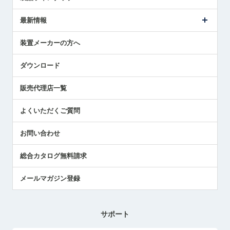
ごあいさつ
メトロールの事業
タッチスイッチ製品
最新情報
受賞履歴
ツールセッタ製品
メディア掲載
タッチプローブ製品
ニュースリリース
装置メーカーの方へ
採用情報
エアマイクロセンサ製品
メトロールの技術
国/地域/言語
アプリケーション
ダウンロード
社員ブログ
展示会レポート
販売代理店一覧
中小企業のBCP地震対策
センサのテクニカルガイド
よくいただくご質問
社長ブログ
お問い合わせ
総合カタログ無料請求
メールマガジン登録
サポート