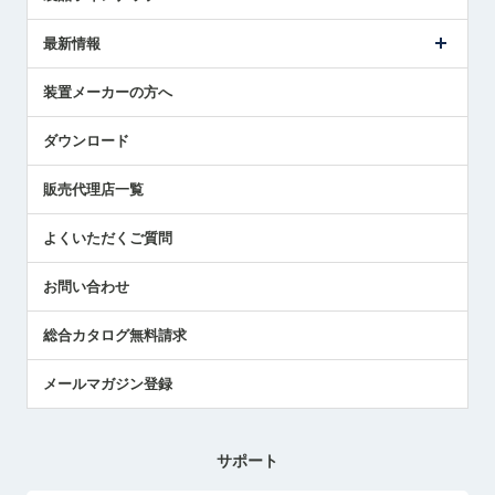
ごあいさつ
メトロールの事業
タッチスイッチ製品
最新情報
受賞履歴
ツールセッタ製品
メディア掲載
タッチプローブ製品
ニュースリリース
装置メーカーの方へ
採用情報
エアマイクロセンサ製品
メトロールの技術
国/地域/言語
アプリケーション
ダウンロード
社員ブログ
展示会レポート
販売代理店一覧
中小企業のBCP地震対策
センサのテクニカルガイド
よくいただくご質問
社長ブログ
お問い合わせ
総合カタログ無料請求
メールマガジン登録
サポート