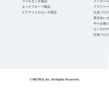
ツールセッタ製品
メトロー
タッチプローブ製品
アプリケ
エアマイクロセンサ製品
社員ブロ
展示会レ
中小企業の
センサの
社長ブロ
© METROL Inc. All Rights Reserved.