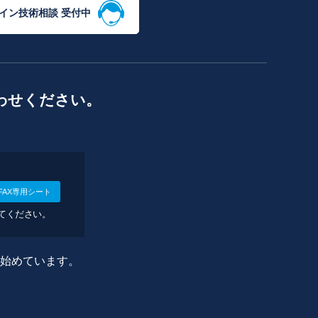
イン技術相談 受付中
わせください。
FAX専用シート
してください。
に始めています。