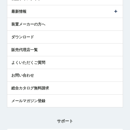
ごあいさつ
メトロールの事業
タッチスイッチ製品
最新情報
受賞履歴
ツールセッタ製品
メディア掲載
タッチプローブ製品
ニュースリリース
装置メーカーの方へ
採用情報
エアマイクロセンサ製品
メトロールの技術
国/地域/言語
アプリケーション
ダウンロード
社員ブログ
展示会レポート
販売代理店一覧
中小企業のBCP地震対策
センサのテクニカルガイド
よくいただくご質問
社長ブログ
お問い合わせ
総合カタログ無料請求
メールマガジン登録
サポート