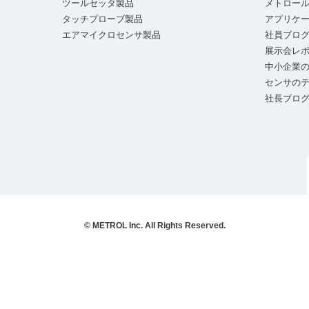
ツールセッタ製品
メトロー
タッチプローブ製品
アプリケ
エアマイクロセンサ製品
社員ブロ
展示会レ
中小企業の
センサの
社長ブロ
© METROL Inc. All Rights Reserved.