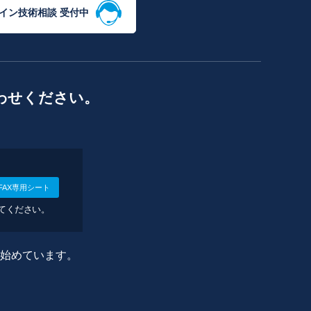
イン技術相談 受付中
わせください。
FAX専用シート
してください。
に始めています。