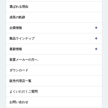
センサ導入事例
選ばれる理由
解決策提案
成長の軌跡
企業情報
会社概要
製品ラインナップ
ごあいさつ
メトロールの事業
タッチスイッチ製品
最新情報
受賞履歴
ツールセッタ製品
メディア掲載
タッチプローブ製品
ニュースリリース
装置メーカーの方へ
採用情報
エアマイクロセンサ製品
メトロールの技術
国/地域/言語
アプリケーション
ダウンロード
社員ブログ
展示会レポート
販売代理店一覧
中小企業のBCP地震対策
センサのテクニカルガイド
よくいただくご質問
社長ブログ
お問い合わせ