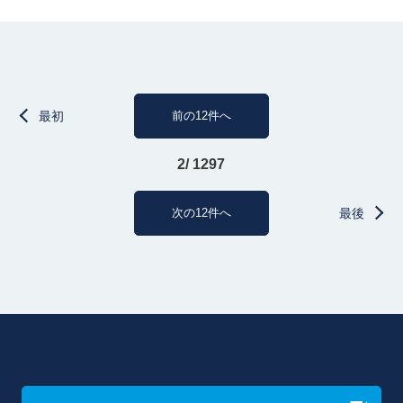
最初
前の12件へ
2/ 1297
次の12件へ
最後