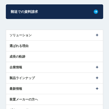
郵送での資料請求
ソリューション
センサ導入事例
選ばれる理由
解決策提案
成長の軌跡
企業情報
会社概要
製品ラインナップ
ごあいさつ
メトロールの事業
タッチスイッチ製品
最新情報
受賞履歴
ツールセッタ製品
メディア掲載
タッチプローブ製品
ニュースリリース
装置メーカーの方へ
採用情報
エアマイクロセンサ製品
メトロールの技術
国/地域/言語
アプリケーション