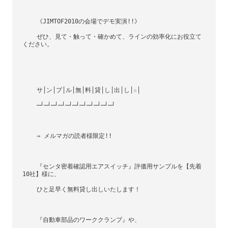
    《JIMTOF2010の会場でデモ実演!!》
    ぜひ、見て・触って・確かめて、ラインの効率化にお役立て
ください。
    サ│ン│プ│ル│無│料│貸│し│出│し│☆│
    ─┘─┘─┘─┘─┘─┘─┘─┘─┘─┘─┘
    ⇒ メルマガの読者様限定!!
    『センタ密着確認用エアスイッチ』評価用サンプルを【先着
10社】様に、
    ひと足早く無料貸し出しいたします！
    『自動車部品のワーククランプ』や、