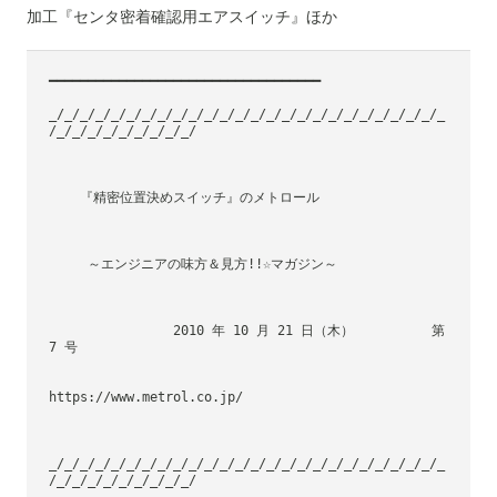
加工『センタ密着確認用エアスイッチ』ほか
━━━━━━━━━━━━━━━━━━━━━━━━━━━━━━━━━━━
_/_/_/_/_/_/_/_/_/_/_/_/_/_/_/_/_/_/_/_/_/_/_/_/_/_
/_/_/_/_/_/_/_/_/_/
    『精密位置決めスイッチ』のメトロール
     ～エンジニアの味方＆見方!!☆マガジン～
                2010 年 10 月 21 日（木）          第 
7 号
https://www.metrol.co.jp/
_/_/_/_/_/_/_/_/_/_/_/_/_/_/_/_/_/_/_/_/_/_/_/_/_/_
/_/_/_/_/_/_/_/_/_/