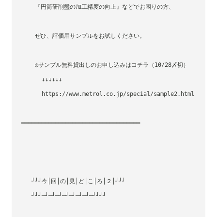
    『円筒研削盤の加工精度の向上』などでお困りの方、
    ぜひ、評価用サンプルをお試しください。
    ◎サンプル無料貸出しのお申し込みはコチラ（10/28〆切）
      ↓↓↓↓↓↓
      https://www.metrol.co.jp/special/sample2.html
━━━━━━━━━━━━━━━━━━━━━━━━━━━━━━━━━━━
   ┘┘┘今│回│の│見│ど│こ│ろ│２│┘┘┘
   ┘┘┘─┘─┘─┘─┘─┘─┘─┘─┘┘┘┘