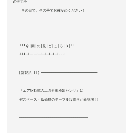
の実力を
    その目で、その手でお確かめください！ 
   ┘┘┘今│回│の│見│ど│こ│ろ│３│┘┘┘
   ┘┘┘─┘─┘─┘─┘─┘─┘─┘─┘┘┘┘
  【新製品 !!】━━━━━━━━━━━━━━━━━━━━━━━━━━━
   『エア駆動式の工具折損検出センサ』に
   省スペース・低価格のテーブル設置形が新登場!!
   ━━━━━━━━━━━━━━━━━━━━━━━━━━━━━━━━━