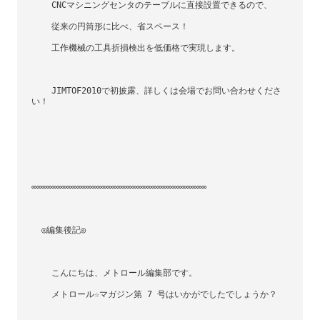
    CNCマシニングセンタのテーブルに直接設置できるので、
    従来の円筒形に比べ、省スペース！
    工作機械の工具折損検出を低価格で実現します。
    JIMTOF2010で初披露、詳しくは会場でお問い合わせくださ
い！
∞∞∞∞∞∞∞∞∞∞∞∞∞∞∞∞∞∞∞∞∞∞∞∞∞∞∞∞∞∞∞∞∞∞∞
  ◎編集後記◎
    こんにちは、メトロール編集部です。    
    メトロール☆マガジン第 7 号はいかがでしたでしょうか？