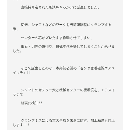
    直接持ち込まれた相談をきっかけに誕生しました。
    従来、シャフトなどのワークを円筒研削盤にクランプする
際、
    センターの芯がズレたまま作動させてしまい、
    砥石・刃先の破損や、機械本体を壊してしまうことがありま
した。
    そこで誕生したのが、本邦初公開の『センタ密着確認エアス
イッチ』!!
    シャフトのセンター穴と機械センターの密着度を、エアスイ
ッチで
    確実に検知!!
    クランプミスによる重大事故を未然に防ぎ、加工精度も向上
します！！