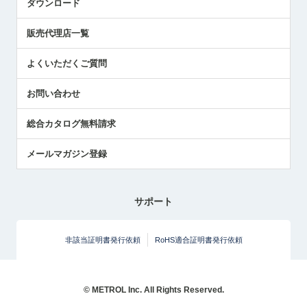
ダウンロード
社員ブログ
展示会レポート
販売代理店一覧
中小企業のBCP地震対策
センサのテクニカルガイド
よくいただくご質問
社長ブログ
お問い合わせ
総合カタログ無料請求
メールマガジン登録
サポート
非該当証明書発行依頼
RoHS適合証明書発行依頼
© METROL Inc. All Rights Reserved.