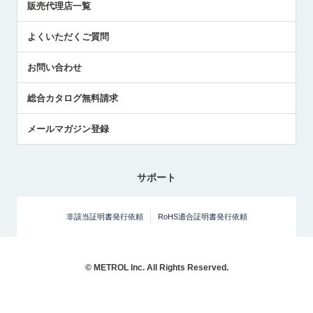
販売代理店一覧
中小企業のBCP地震対策
センサのテクニカルガイド
よくいただくご質問
社長ブログ
お問い合わせ
総合カタログ無料請求
メールマガジン登録
サポート
非該当証明書発行依頼
RoHS適合証明書発行依頼
© METROL Inc. All Rights Reserved.