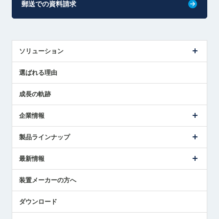
郵送での資料請求
ソリューション
センサ導入事例
選ばれる理由
解決策提案
成長の軌跡
企業情報
会社概要
製品ラインナップ
ごあいさつ
メトロールの事業
タッチスイッチ製品
最新情報
受賞履歴
ツールセッタ製品
メディア掲載
タッチプローブ製品
ニュースリリース
装置メーカーの方へ
採用情報
エアマイクロセンサ製品
メトロールの技術
国/地域/言語
アプリケーション
ダウンロード
社員ブログ
展示会レポート