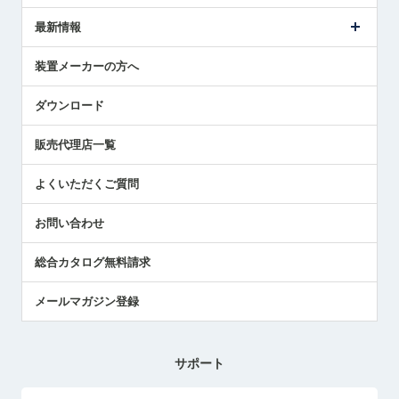
メトロールの事業
タッチスイッチ製品
最新情報
受賞履歴
ツールセッタ製品
メディア掲載
タッチプローブ製品
ニュースリリース
装置メーカーの方へ
採用情報
エアマイクロセンサ製品
メトロールの技術
国/地域/言語
アプリケーション
ダウンロード
社員ブログ
展示会レポート
販売代理店一覧
中小企業のBCP地震対策
センサのテクニカルガイド
よくいただくご質問
社長ブログ
お問い合わせ
総合カタログ無料請求
メールマガジン登録
サポート