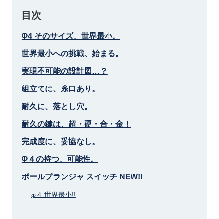
目次
Φ4 そのサイズ、世界最小。
世界最小への挑戦、始まる。
実現不可能の設計図…？
組立てに、糸口あり。
耐久に、落とし穴。
耐久の鍵は、超・硬・合・金！
完成度に、妥協なし。
Φ４の持つ、可能性。
ボールプランジャ スイッチ NEW!!
φ４ 世界最小!!