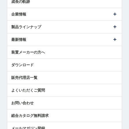
成長の軌跡
企業情報
会社概要
製品ラインナップ
ごあいさつ
メトロールの事業
タッチスイッチ製品
最新情報
受賞履歴
ツールセッタ製品
メディア掲載
タッチプローブ製品
ニュースリリース
装置メーカーの方へ
採用情報
エアマイクロセンサ製品
メトロールの技術
国/地域/言語
アプリケーション
ダウンロード
社員ブログ
展示会レポート
販売代理店一覧
中小企業のBCP地震対策
センサのテクニカルガイド
よくいただくご質問
社長ブログ
お問い合わせ
総合カタログ無料請求
メールマガジン登録