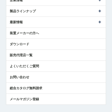
企業情報
会社概要
製品ラインナップ
ごあいさつ
メトロールの事業
タッチスイッチ製品
最新情報
受賞履歴
ツールセッタ製品
メディア掲載
タッチプローブ製品
ニュースリリース
装置メーカーの方へ
採用情報
エアマイクロセンサ製品
メトロールの技術
国/地域/言語
アプリケーション
ダウンロード
社員ブログ
展示会レポート
販売代理店一覧
中小企業のBCP地震対策
センサのテクニカルガイド
よくいただくご質問
社長ブログ
お問い合わせ
総合カタログ無料請求
メールマガジン登録