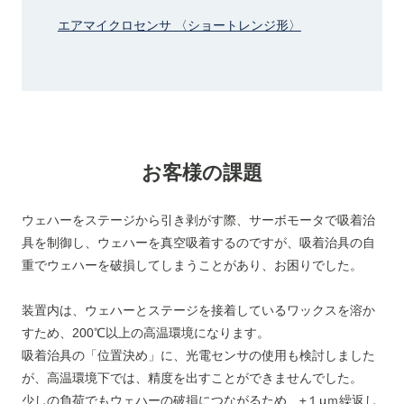
エアマイクロセンサ 〈ショートレンジ形〉
お客様の課題
ウェハーをステージから引き剥がす際、サーボモータで吸着治
具を制御し、ウェハーを真空吸着するのですが、吸着治具の自
重でウェハーを破損してしまうことがあり、お困りでした。
装置内は、ウェハーとステージを接着しているワックスを溶か
すため、200℃以上の高温環境になります。
吸着治具の「位置決め」に、光電センサの使用も検討しました
が、高温環境下では、精度を出すことができませんでした。
少しの負荷でもウェハーの破損につながるため、±１μｍ繰返し