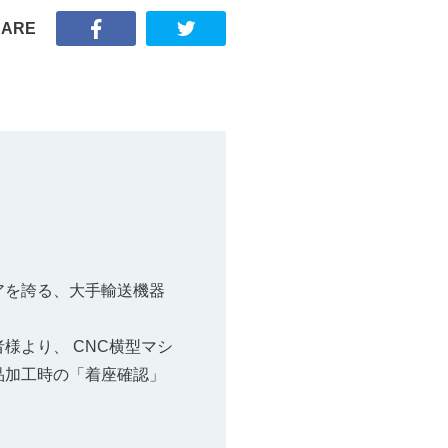
HARE
アを誇る、大手輸送機器
様より、 CNC横型マシ
品加工時の「着座確認」
。