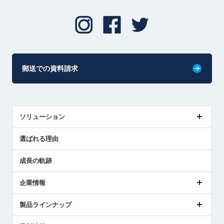
郵送での資料請求
ソリューション
センサ導入事例
選ばれる理由
解決策提案
成長の軌跡
企業情報
会社概要
製品ラインナップ
ごあいさつ
メトロールの事業
タッチスイッチ製品