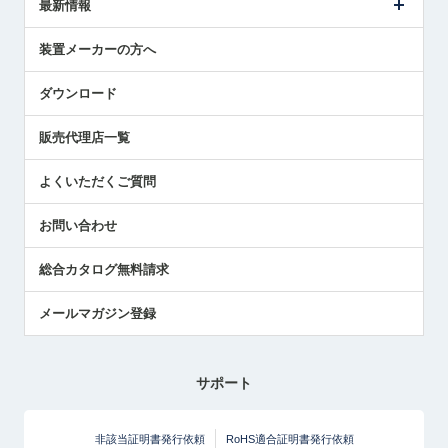
最新情報
受賞履歴
ツールセッタ製品
メディア掲載
タッチプローブ製品
ニュースリリース
装置メーカーの方へ
採用情報
エアマイクロセンサ製品
メトロールの技術
国/地域/言語
アプリケーション
ダウンロード
社員ブログ
展示会レポート
販売代理店一覧
中小企業のBCP地震対策
センサのテクニカルガイド
よくいただくご質問
社長ブログ
お問い合わせ
総合カタログ無料請求
メールマガジン登録
サポート
非該当証明書発行依頼
RoHS適合証明書発行依頼