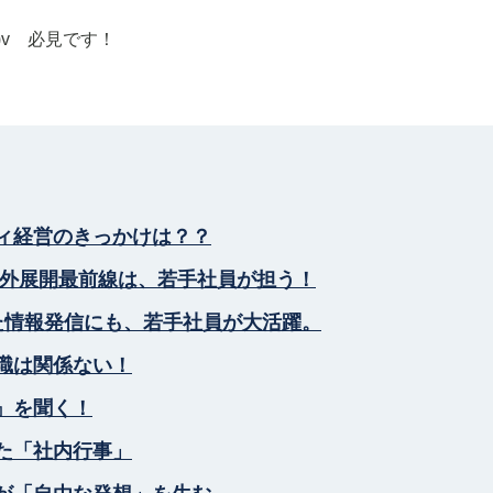
)v 必見です！
ィ経営のきっかけは？？
海外展開最前線は、若手社員が担う！
使った情報発信にも、若手社員が大活躍。
職は関係ない！
』を聞く！
た「社内行事」