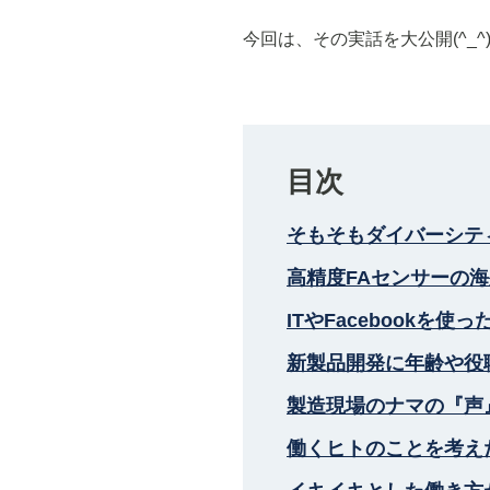
今回は、その実話を大公開(^_^
目次
そもそもダイバーシテ
高精度FAセンサーの
ITやFacebookを
新製品開発に年齢や役
製造現場のナマの『声
働くヒトのことを考え