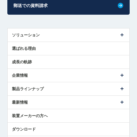
郵送での資料請求
ソリューション
センサ導入事例
選ばれる理由
解決策提案
成長の軌跡
企業情報
会社概要
製品ラインナップ
ごあいさつ
メトロールの事業
タッチスイッチ製品
最新情報
受賞履歴
ツールセッタ製品
メディア掲載
タッチプローブ製品
ニュースリリース
装置メーカーの方へ
採用情報
エアマイクロセンサ製品
メトロールの技術
国/地域/言語
アプリケーション
ダウンロード
社員ブログ