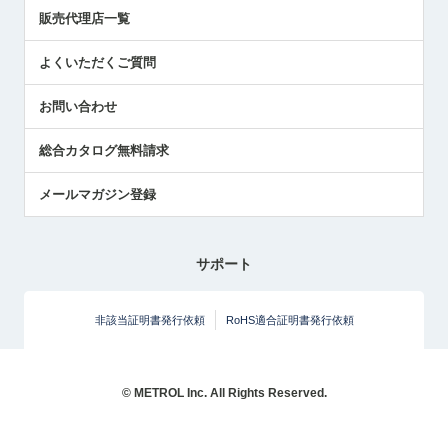
展示会レポート
販売代理店一覧
中小企業のBCP地震対策
センサのテクニカルガイド
よくいただくご質問
社長ブログ
お問い合わせ
総合カタログ無料請求
メールマガジン登録
サポート
非該当証明書発行依頼
RoHS適合証明書発行依頼
© METROL Inc. All Rights Reserved.