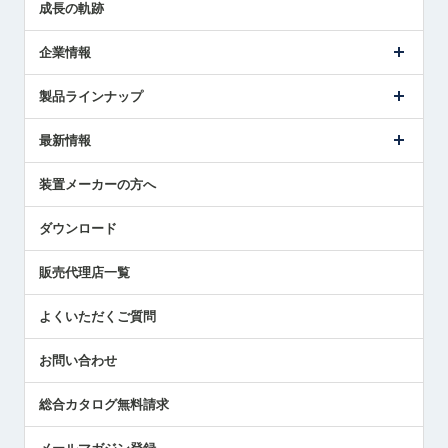
成長の軌跡
企業情報
会社概要
製品ラインナップ
ごあいさつ
メトロールの事業
タッチスイッチ製品
最新情報
受賞履歴
ツールセッタ製品
メディア掲載
タッチプローブ製品
ニュースリリース
装置メーカーの方へ
採用情報
エアマイクロセンサ製品
メトロールの技術
国/地域/言語
アプリケーション
ダウンロード
社員ブログ
展示会レポート
販売代理店一覧
中小企業のBCP地震対策
センサのテクニカルガイド
よくいただくご質問
社長ブログ
お問い合わせ
総合カタログ無料請求