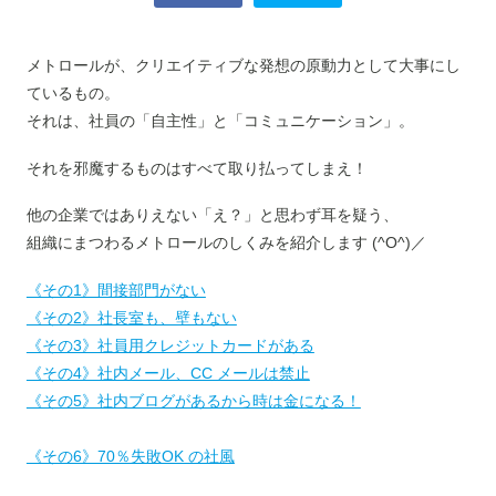
メトロールが、クリエイティブな発想の原動力として大事にし
ているもの。
それは、社員の「自主性」と「コミュニケーション」。
それを邪魔するものはすべて取り払ってしまえ！
他の企業ではありえない「え？」と思わず耳を疑う、
組織にまつわるメトロールのしくみを紹介します (^O^)／
《その1》間接部門がない
《その2》社長室も、壁もない
《その3》社員用クレジットカードがある
《その4》社内メール、CC メールは禁止
《その5》社内ブログがあるから時は金になる！
《その6》70％失敗OK の社風