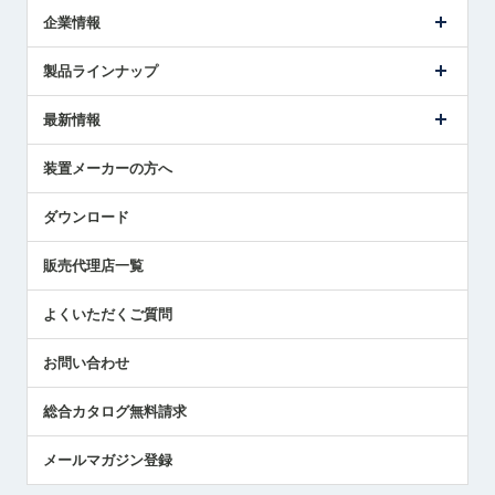
企業情報
会社概要
製品ラインナップ
ごあいさつ
メトロールの事業
タッチスイッチ製品
最新情報
受賞履歴
ツールセッタ製品
メディア掲載
タッチプローブ製品
ニュースリリース
装置メーカーの方へ
採用情報
エアマイクロセンサ製品
メトロールの技術
国/地域/言語
アプリケーション
ダウンロード
社員ブログ
展示会レポート
販売代理店一覧
中小企業のBCP地震対策
センサのテクニカルガイド
よくいただくご質問
社長ブログ
お問い合わせ
総合カタログ無料請求
メールマガジン登録