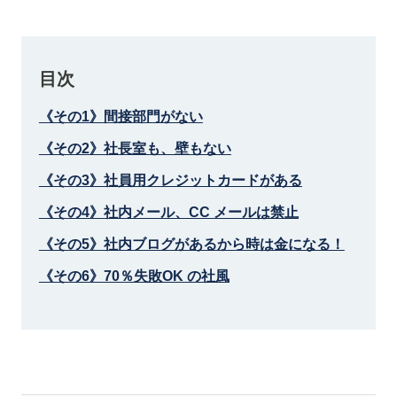
目次
《その1》間接部門がない
《その2》社長室も、壁もない
《その3》社員用クレジットカードがある
《その4》社内メール、CC メールは禁止
《その5》社内ブログがあるから時は金になる！
《その6》70％失敗OK の社風