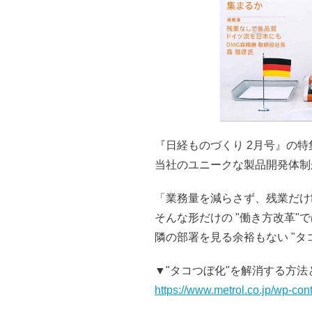
『日経ものづくり 2月号』の
当社のユニークな製品開発体制
「業務量を減らさず、残業だけ
そんな形だけの "働き方改革"
隣の部署を見る余裕もない "
▼"タコつぼ化"を解消する方法
https://www.metrol.co.jp/wp-co