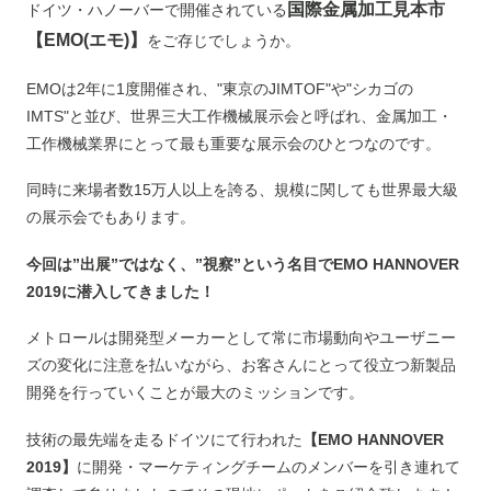
国際金属加工見本市
ドイツ・ハノーバーで開催されている
【EMO(エモ)】
をご存じでしょうか。
EMOは2年に1度開催され、"東京のJIMTOF"や"シカゴの
IMTS"と並び、世界三大工作機械展示会と呼ばれ、金属加工・
工作機械業界にとって最も重要な展示会のひとつなのです。
同時に来場者数15万人以上を誇る、規模に関しても世界最大級
の展示会でもあります。
今回は”出展”ではなく、”視察”という名目でEMO HANNOVER
2019に潜入してきました！
メトロールは開発型メーカーとして常に市場動向やユーザニー
ズの変化に注意を払いながら、お客さんにとって役立つ新製品
開発を行っていくことが最大のミッションです。
技術の最先端を走るドイツにて行われた
【EMO HANNOVER
2019】
に開発・マーケティングチームのメンバーを引き連れて