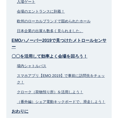
入場ゲート
会場のエントランスに到着！
欧州のローカルブランドで固められたホール
日本企業の出展も数多く見られました。
EMOハノーバー2019で見つけたメトロールセンサ
ー
〇〇を活用して効率よく会場を回ろう！
場内シャトルバス
スマホアプリ【EMO 2019】で事前に訪問先をチェッ
ク！
クローク（荷物預り所）を活用しよう！
（番外編）シェア電動キックボードで、滑走しよう！
おわりに