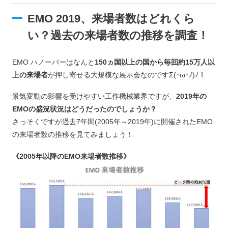
EMO 2019、来場者数はどれくら
い？過去の来場者数の推移を調査！
EMO ハノーバーはなんと
150ヵ国以上の国から毎回約15万人以
上の来場者
が押し寄せる大規模な展示会なのですΣ(･ω･ﾉ)ﾉ！
景気変動の影響を受けやすい工作機械業界ですが、
2019年の
EMOの盛況状況はどうだったのでしょうか？
さっそくですが過去7年間(2005年～2019年)に開催されたEMO
の来場者数の推移を見てみましょう！
《2005年以降のEMO来場者数推移》