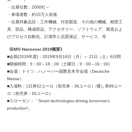
・出展社数：2000社～
・来場者数：約15万人前後
・出展対象品目：工作機械、付加製造、その他の機械、精密工
具、部品、構成部品、アクセサリー、ソフトウェア、製造およ
びプロセス自動化、計測学と品質保証、サービス、等
《EMO Hannover 2019概要》
■会期(2019年度)：2019年9月16日（月）～ 21日（土）6日間
■開催時間：9：00～18：00（土曜日：9：00～16：00）
■会場：ドイツ：ハノーバー国際見本市会場（Deutsche
Messe）
■入場料：1日券52ユーロ（前売券：36ユーロ）/通し券89ユー
ロ（前売券：65ユーロ）
■スローガン：「Smart technologies driving tomorrow’s
production!」