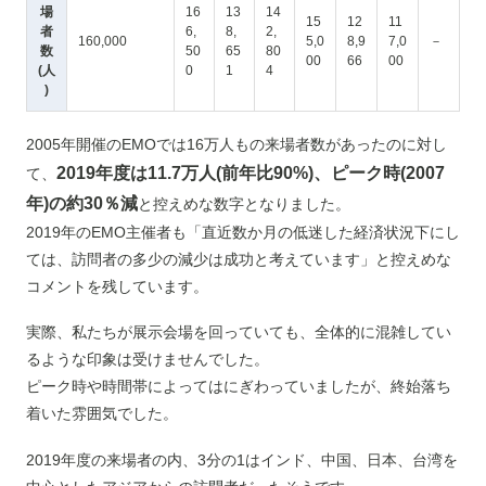
場
16
13
14
15
12
11
者
6,
8,
2,
160,000
5,0
8,9
7,0
－
数
50
65
80
00
66
00
(人
0
1
4
)
2005年開催のEMOでは16万人もの来場者数があったのに対し
2019年度は11.7万人(前年比90%)、ピーク時(2007
て、
年)の約30％減
と控えめな数字となりました。
2019年のEMO主催者も「直近数か月の低迷した経済状況下にし
ては、訪問者の多少の減少は成功と考えています」と控えめな
コメントを残しています。
実際、私たちが展示会場を回っていても、全体的に混雑してい
るような印象は受けませんでした。
ピーク時や時間帯によってはにぎわっていましたが、終始落ち
着いた雰囲気でした。
2019年度の来場者の内、3分の1はインド、中国、日本、台湾を