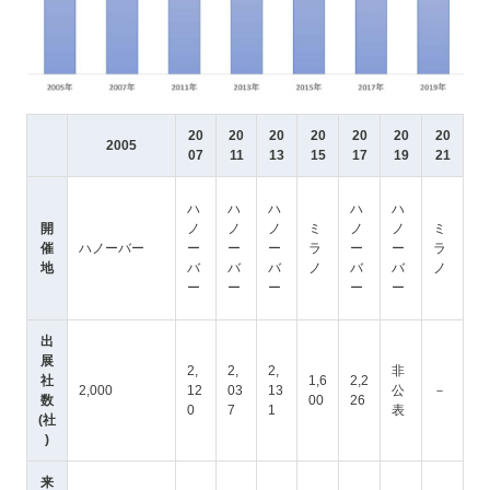
20
20
20
20
20
20
20
2005
07
11
13
15
17
19
21
ハ
ハ
ハ
ハ
ハ
開
ノ
ノ
ノ
ミ
ノ
ノ
ミ
催
ハノーバー
ー
ー
ー
ラ
ー
ー
ラ
地
バ
バ
バ
ノ
バ
バ
ノ
ー
ー
ー
ー
ー
出
展
2,
2,
2,
非
社
1,6
2,2
2,000
12
03
13
公
－
数
00
26
0
7
1
表
(社
)
来