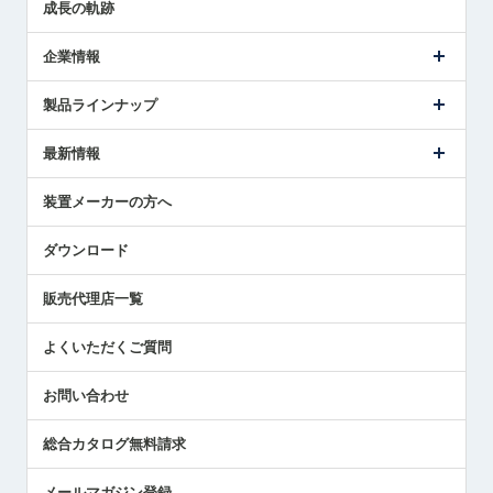
成長の軌跡
企業情報
会社概要
製品ラインナップ
ごあいさつ
メトロールの事業
タッチスイッチ製品
最新情報
受賞履歴
ツールセッタ製品
メディア掲載
タッチプローブ製品
ニュースリリース
装置メーカーの方へ
採用情報
エアマイクロセンサ製品
メトロールの技術
国/地域/言語
アプリケーション
ダウンロード
社員ブログ
展示会レポート
販売代理店一覧
中小企業のBCP地震対策
センサのテクニカルガイド
よくいただくご質問
社長ブログ
お問い合わせ
総合カタログ無料請求
メールマガジン登録