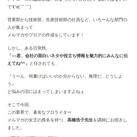
ですd(￣ ￣)
営業部から技術部、生産技術部の社員など、いろーんな部門の
人が集まって
メルマガやブログの作成をしています！
しかし、ある日突然、
「○○君、会社の面白いネタや役立ち情報を魅力的にみんなに伝
えてね^^」
と任されても、
『うーん、何書けばいいのか分からない、無理だ...どうしよ
う』
と悩みの沼にはまってしまいますよねぇ
そこで今回、
この業界で、著名なプロライター
メルマガの女王の異名を持つ、
高橋浩子先生
を講師にお招きし
ました。