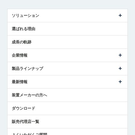
ソリューション
センサ導入事例
選ばれる理由
解決策提案
成長の軌跡
企業情報
会社概要
製品ラインナップ
ごあいさつ
メトロールの事業
タッチスイッチ製品
最新情報
受賞履歴
ツールセッタ製品
メディア掲載
タッチプローブ製品
ニュースリリース
装置メーカーの方へ
採用情報
エアマイクロセンサ製品
メトロールの技術
国/地域/言語
アプリケーション
ダウンロード
社員ブログ
展示会レポート
販売代理店一覧
中小企業のBCP地震対策
センサのテクニカルガイド
よくいただくご質問