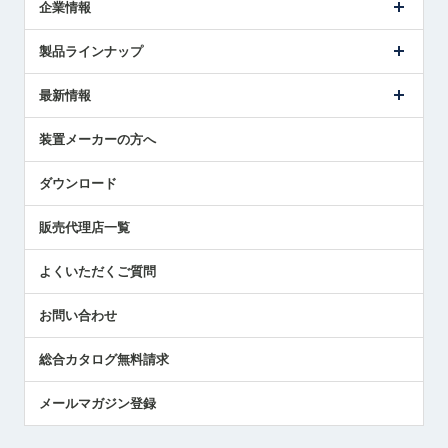
企業情報
会社概要
製品ラインナップ
ごあいさつ
メトロールの事業
タッチスイッチ製品
最新情報
受賞履歴
ツールセッタ製品
メディア掲載
タッチプローブ製品
ニュースリリース
装置メーカーの方へ
採用情報
エアマイクロセンサ製品
メトロールの技術
国/地域/言語
アプリケーション
ダウンロード
社員ブログ
展示会レポート
販売代理店一覧
中小企業のBCP地震対策
センサのテクニカルガイド
よくいただくご質問
社長ブログ
お問い合わせ
総合カタログ無料請求
メールマガジン登録