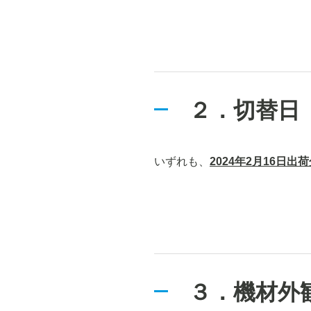
２．
切替日
いずれも、
2024年2月16日出
３．
機材外