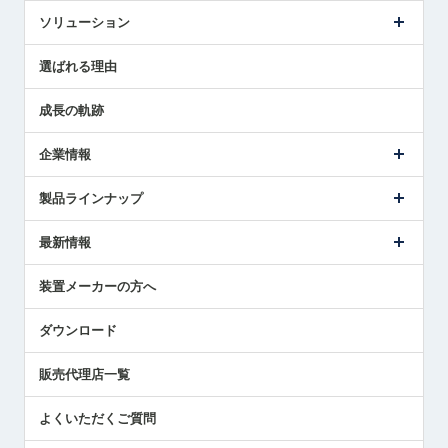
ソリューション
センサ導入事例
選ばれる理由
解決策提案
成長の軌跡
企業情報
会社概要
製品ラインナップ
ごあいさつ
メトロールの事業
タッチスイッチ製品
最新情報
受賞履歴
ツールセッタ製品
メディア掲載
タッチプローブ製品
ニュースリリース
装置メーカーの方へ
採用情報
エアマイクロセンサ製品
メトロールの技術
国/地域/言語
アプリケーション
ダウンロード
社員ブログ
展示会レポート
販売代理店一覧
中小企業のBCP地震対策
センサのテクニカルガイド
よくいただくご質問
社長ブログ