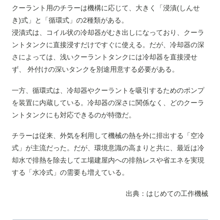
クーラント用のチラーは機構に応じて、大きく「浸漬(しんせ
き)式」と「循環式」の2種類がある。
浸漬式は、コイル状の冷却器がむき出しになっており、クーラ
ントタンクに直接浸すだけですぐに使える。だが、冷却器の深
さによっては、浅いクーラントタンクには冷却器を直接浸せ
ず、 外付けの深いタンクを別途用意する必要がある。
一方、循環式は、冷却器やクーラントを吸引するためのポンプ
を装置に内蔵している。冷却器の深さに関係なく、どのクーラ
ントタンクにも対応できるのが特徴だ。
チラーは従来、外気を利用して機械の熱を外に排出する「空冷
式」が主流だった。だが、環境意識の高まりと共に、最近は冷
却水で排熱を除去してエ場建屋内への排熱レスや省エネを実現
する「水冷式」の需要も増えている。
出典：はじめての工作機械