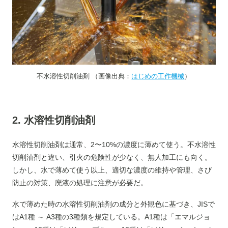
不水溶性切削油剤 （画像出典：
はじめの工作機械
）
2. 水溶性切削油剤
水溶性切削油剤は通常、2〜10%の濃度に薄めて使う。不水溶性
切削油剤と違い、引火の危険性が少なく、無人加工にも向く。
しかし、水で薄めて使う以上、適切な濃度の維持や管理、さび
防止の対策、廃液の処理に注意が必要だ。
水で薄めた時の水溶性切削油剤の成分と外観色に基づき、JISで
はA1種 ～ A3種の3種類を規定している。A1種は「エマルジョ