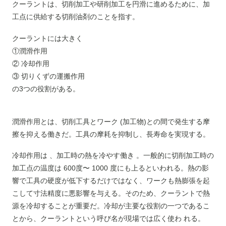
クーラントは、切削加工や研削加工を円滑に進めるために、加
工点に供給する切削油剤のことを指す。
クーラントには大きく
①潤滑作用
② 冷却作用
③ 切りくずの運搬作用
の3つの役割がある。
潤滑作用とは、切削工具とワーク (加工物)との間で発生する摩
擦を抑える働きだ。工具の摩耗を抑制し、長寿命を実現する。
冷却作用は 、加工時の熱を冷やす働き 。一般的に切削加工時の
加工点の温度は 600度〜 1000 度にも上るといわれる。熱の影
響で工具の硬度が低下するだけではなく、ワークも熱膨張を起
こして寸法精度に悪影響を与える。そのため、クーラントで熱
源を冷却することが重要だ。冷却が主要な役割の一つであるこ
とから、クーラントという呼び名が現場では広く使わ れる。