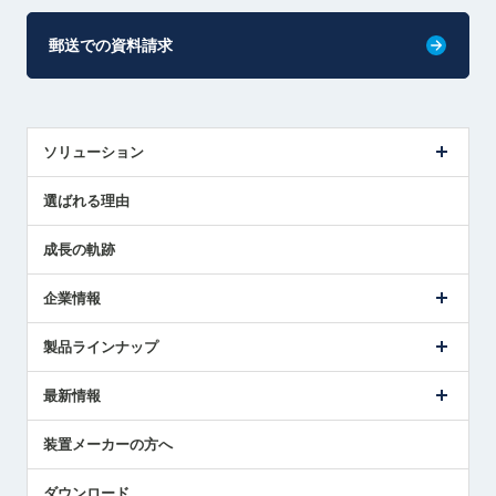
郵送での資料請求
ソリューション
センサ導入事例
選ばれる理由
解決策提案
成長の軌跡
企業情報
会社概要
製品ラインナップ
ごあいさつ
メトロールの事業
タッチスイッチ製品
最新情報
受賞履歴
ツールセッタ製品
メディア掲載
タッチプローブ製品
ニュースリリース
装置メーカーの方へ
採用情報
エアマイクロセンサ製品
メトロールの技術
国/地域/言語
アプリケーション
ダウンロード