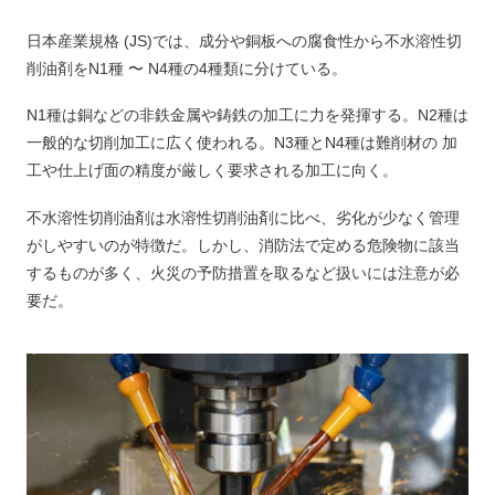
日本産業規格 (JS)では、成分や銅板への腐食性から不水溶性切
削油剤をN1種 〜 N4種の4種類に分けている。
N1種は銅などの非鉄金属や鋳鉄の加工に力を発揮する。N2種は
一般的な切削加工に広く使われる。N3種とN4種は難削材の 加
工や仕上げ面の精度が厳しく要求される加工に向く。
不水溶性切削油剤は水溶性切削油剤に比べ、劣化が少なく管理
がしやすいのが特徴だ。しかし、消防法で定める危険物に該当
するものが多く、火災の予防措置を取るなど扱いには注意が必
要だ。