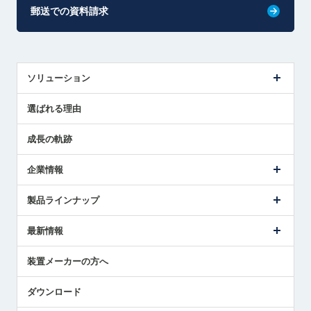
郵送での資料請求
ソリューション
センサ導入事例
選ばれる理由
解決策提案
成長の軌跡
企業情報
会社概要
製品ラインナップ
ごあいさつ
メトロールの事業
タッチスイッチ製品
最新情報
受賞履歴
ツールセッタ製品
メディア掲載
タッチプローブ製品
ニュースリリース
装置メーカーの方へ
採用情報
エアマイクロセンサ製品
メトロールの技術
国/地域/言語
アプリケーション
ダウンロード
社員ブログ