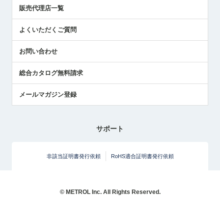
展示会レポート
販売代理店一覧
中小企業のBCP地震対策
センサのテクニカルガイド
よくいただくご質問
社長ブログ
お問い合わせ
総合カタログ無料請求
メールマガジン登録
サポート
非該当証明書発行依頼
RoHS適合証明書発行依頼
© METROL Inc. All Rights Reserved.