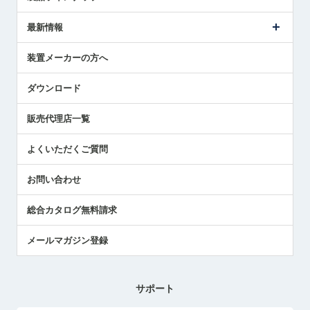
ごあいさつ
メトロールの事業
タッチスイッチ製品
最新情報
受賞履歴
ツールセッタ製品
メディア掲載
タッチプローブ製品
ニュースリリース
装置メーカーの方へ
採用情報
エアマイクロセンサ製品
メトロールの技術
国/地域/言語
アプリケーション
ダウンロード
社員ブログ
展示会レポート
販売代理店一覧
中小企業のBCP地震対策
センサのテクニカルガイド
よくいただくご質問
社長ブログ
お問い合わせ
総合カタログ無料請求
メールマガジン登録
サポート