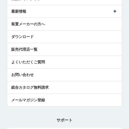
ごあいさつ
メトロールの事業
タッチスイッチ製品
最新情報
受賞履歴
ツールセッタ製品
メディア掲載
タッチプローブ製品
ニュースリリース
装置メーカーの方へ
採用情報
エアマイクロセンサ製品
メトロールの技術
国/地域/言語
アプリケーション
ダウンロード
社員ブログ
展示会レポート
販売代理店一覧
中小企業のBCP地震対策
センサのテクニカルガイド
よくいただくご質問
社長ブログ
お問い合わせ
総合カタログ無料請求
メールマガジン登録
サポート