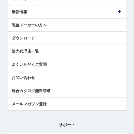
ごあいさつ
メトロールの事業
タッチスイッチ製品
最新情報
受賞履歴
ツールセッタ製品
メディア掲載
タッチプローブ製品
ニュースリリース
装置メーカーの方へ
採用情報
エアマイクロセンサ製品
メトロールの技術
国/地域/言語
アプリケーション
ダウンロード
社員ブログ
展示会レポート
販売代理店一覧
中小企業のBCP地震対策
センサのテクニカルガイド
よくいただくご質問
社長ブログ
お問い合わせ
総合カタログ無料請求
メールマガジン登録
サポート