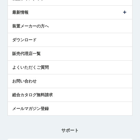
ごあいさつ
メトロールの事業
タッチスイッチ製品
最新情報
受賞履歴
ツールセッタ製品
メディア掲載
タッチプローブ製品
ニュースリリース
装置メーカーの方へ
採用情報
エアマイクロセンサ製品
メトロールの技術
国/地域/言語
アプリケーション
ダウンロード
社員ブログ
展示会レポート
販売代理店一覧
中小企業のBCP地震対策
センサのテクニカルガイド
よくいただくご質問
社長ブログ
お問い合わせ
総合カタログ無料請求
メールマガジン登録
サポート