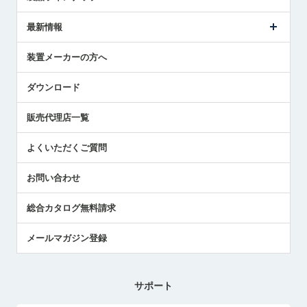
ごあいさつ
メトロールの事業
タッチスイッチ製品
最新情報
受賞履歴
ツールセッタ製品
メディア掲載
タッチプローブ製品
ニュースリリース
装置メーカーの方へ
採用情報
エアマイクロセンサ製品
メトロールの技術
国/地域/言語
アプリケーション
ダウンロード
社員ブログ
展示会レポート
販売代理店一覧
中小企業のBCP地震対策
センサのテクニカルガイド
よくいただくご質問
社長ブログ
お問い合わせ
総合カタログ無料請求
メールマガジン登録
サポート