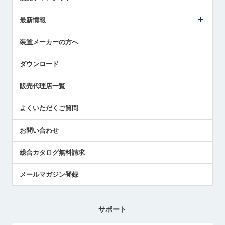
ごあいさつ
メトロールの事業
タッチスイッチ製品
最新情報
受賞履歴
ツールセッタ製品
メディア掲載
タッチプローブ製品
ニュースリリース
装置メーカーの方へ
採用情報
エアマイクロセンサ製品
メトロールの技術
国/地域/言語
アプリケーション
ダウンロード
社員ブログ
展示会レポート
販売代理店一覧
中小企業のBCP地震対策
センサのテクニカルガイド
よくいただくご質問
社長ブログ
お問い合わせ
総合カタログ無料請求
メールマガジン登録
サポート