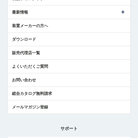
ごあいさつ
メトロールの事業
タッチスイッチ製品
最新情報
受賞履歴
ツールセッタ製品
メディア掲載
タッチプローブ製品
ニュースリリース
装置メーカーの方へ
採用情報
エアマイクロセンサ製品
メトロールの技術
国/地域/言語
アプリケーション
ダウンロード
社員ブログ
展示会レポート
販売代理店一覧
中小企業のBCP地震対策
センサのテクニカルガイド
よくいただくご質問
社長ブログ
お問い合わせ
総合カタログ無料請求
メールマガジン登録
サポート