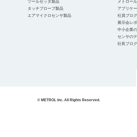
ツールセッタ製品
メトロー
タッチプローブ製品
アプリケ
エアマイクロセンサ製品
社員ブロ
展示会レ
中小企業の
センサの
社長ブロ
© METROL Inc. All Rights Reserved.