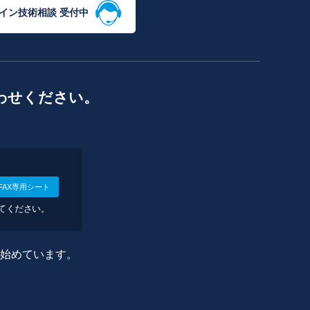
イン技術相談 受付中
わせください。
FAX専用シート
してください。
に始めています。