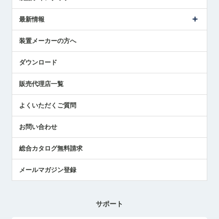
ごあいさつ
メトロールの事業
タッチスイッチ製品
最新情報
受賞履歴
ツールセッタ製品
メディア掲載
タッチプローブ製品
ニュースリリース
装置メーカーの方へ
採用情報
エアマイクロセンサ製品
メトロールの技術
国/地域/言語
アプリケーション
ダウンロード
社員ブログ
展示会レポート
販売代理店一覧
中小企業のBCP地震対策
センサのテクニカルガイド
よくいただくご質問
社長ブログ
お問い合わせ
総合カタログ無料請求
メールマガジン登録
サポート