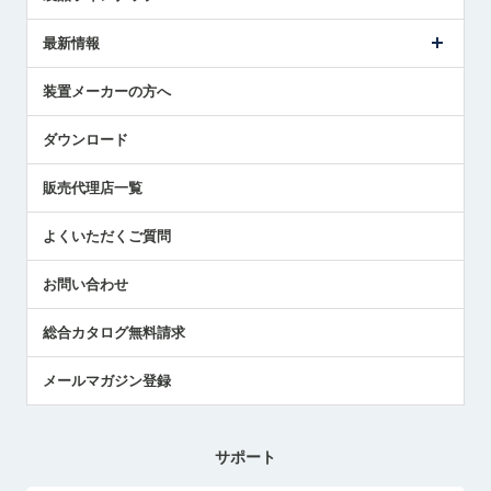
ごあいさつ
メトロールの事業
タッチスイッチ製品
最新情報
受賞履歴
ツールセッタ製品
メディア掲載
タッチプローブ製品
ニュースリリース
装置メーカーの方へ
採用情報
エアマイクロセンサ製品
メトロールの技術
国/地域/言語
アプリケーション
ダウンロード
社員ブログ
展示会レポート
販売代理店一覧
中小企業のBCP地震対策
センサのテクニカルガイド
よくいただくご質問
社長ブログ
お問い合わせ
総合カタログ無料請求
メールマガジン登録
サポート