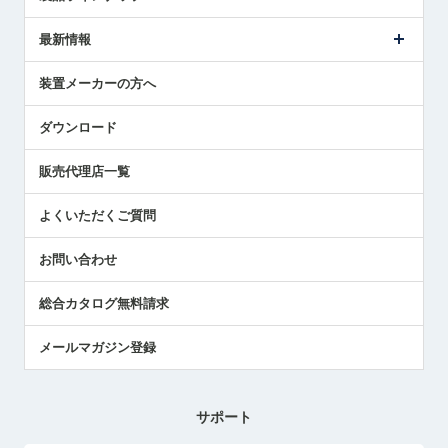
ごあいさつ
メトロールの事業
タッチスイッチ製品
最新情報
受賞履歴
ツールセッタ製品
メディア掲載
タッチプローブ製品
ニュースリリース
装置メーカーの方へ
採用情報
エアマイクロセンサ製品
メトロールの技術
国/地域/言語
アプリケーション
ダウンロード
社員ブログ
展示会レポート
販売代理店一覧
中小企業のBCP地震対策
センサのテクニカルガイド
よくいただくご質問
社長ブログ
お問い合わせ
総合カタログ無料請求
メールマガジン登録
サポート