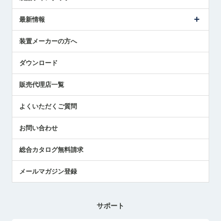
ごあいさつ
メトロールの事業
タッチスイッチ製品
最新情報
受賞履歴
ツールセッタ製品
メディア掲載
タッチプローブ製品
ニュースリリース
装置メーカーの方へ
採用情報
エアマイクロセンサ製品
メトロールの技術
国/地域/言語
アプリケーション
ダウンロード
社員ブログ
展示会レポート
販売代理店一覧
中小企業のBCP地震対策
センサのテクニカルガイド
よくいただくご質問
社長ブログ
お問い合わせ
総合カタログ無料請求
メールマガジン登録
サポート