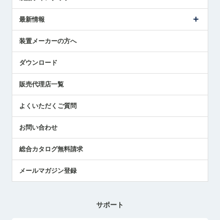
ごあいさつ
メトロールの事業
タッチスイッチ製品
最新情報
受賞履歴
ツールセッタ製品
メディア掲載
タッチプローブ製品
ニュースリリース
装置メーカーの方へ
採用情報
エアマイクロセンサ製品
メトロールの技術
国/地域/言語
アプリケーション
ダウンロード
社員ブログ
展示会レポート
販売代理店一覧
中小企業のBCP地震対策
センサのテクニカルガイド
よくいただくご質問
社長ブログ
お問い合わせ
総合カタログ無料請求
メールマガジン登録
サポート