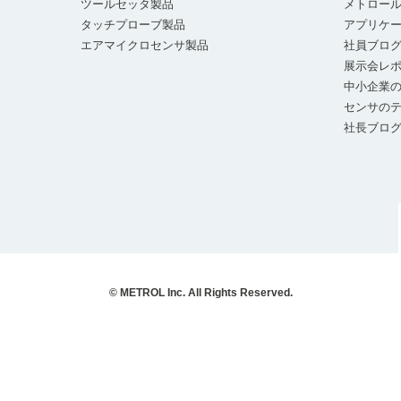
ツールセッタ製品
メトロー
タッチプローブ製品
アプリケ
エアマイクロセンサ製品
社員ブロ
展示会レ
中小企業の
センサの
社長ブロ
© METROL Inc. All Rights Reserved.