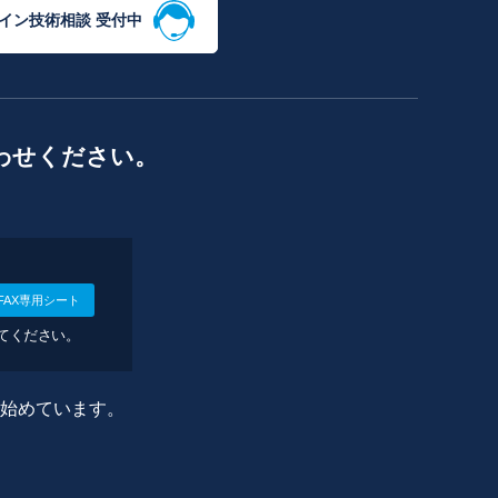
イン技術相談 受付中
わせください。
FAX専用シート
してください。
に始めています。