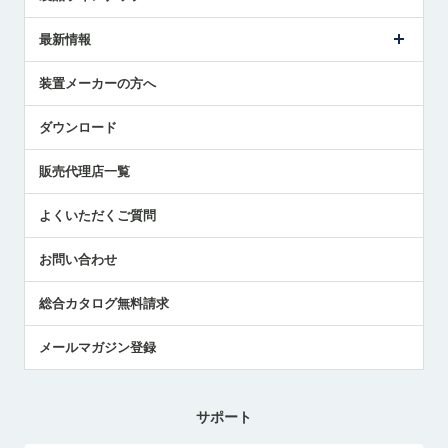
ごあいさつ
メトロールの事業
タッチスイッチ製品
最新情報
受賞履歴
ツールセッタ製品
メディア掲載
タッチプローブ製品
ニュースリリース
装置メーカーの方へ
採用情報
エアマイクロセンサ製品
メトロールの技術
国/地域/言語
アプリケーション
ダウンロード
社員ブログ
展示会レポート
販売代理店一覧
中小企業のBCP地震対策
センサのテクニカルガイド
よくいただくご質問
社長ブログ
お問い合わせ
総合カタログ無料請求
メールマガジン登録
サポート