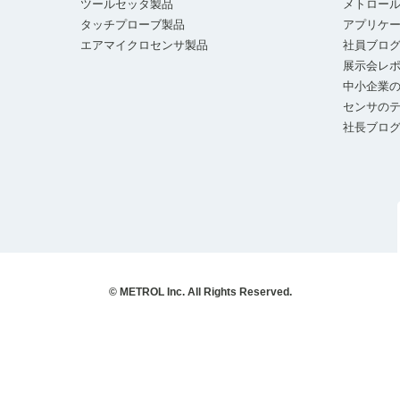
ツールセッタ製品
メトロー
タッチプローブ製品
アプリケ
エアマイクロセンサ製品
社員ブロ
展示会レ
中小企業の
センサの
社長ブロ
© METROL Inc. All Rights Reserved.