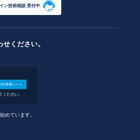
イン技術相談 受付中
わせください。
FAX専用シート
してください。
に始めています。