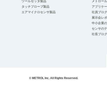
ツールセッタ製品
メトロー
タッチプローブ製品
アプリケ
エアマイクロセンサ製品
社員ブロ
展示会レ
中小企業の
センサの
社長ブロ
© METROL Inc. All Rights Reserved.