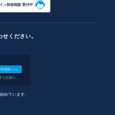
イン技術相談 受付中
わせください。
FAX専用シート
してください。
に始めています。