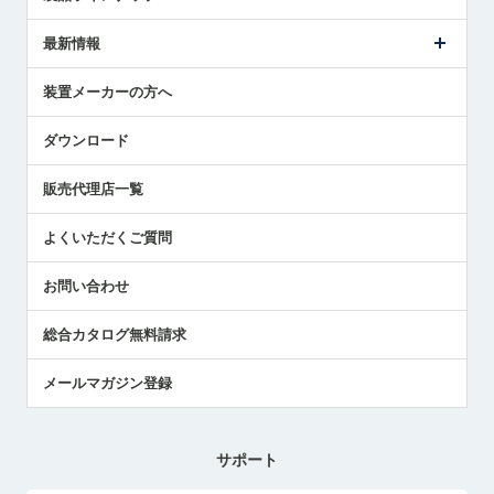
ごあいさつ
メトロールの事業
タッチスイッチ製品
最新情報
受賞履歴
ツールセッタ製品
メディア掲載
タッチプローブ製品
ニュースリリース
装置メーカーの方へ
採用情報
エアマイクロセンサ製品
メトロールの技術
国/地域/言語
アプリケーション
ダウンロード
社員ブログ
展示会レポート
販売代理店一覧
中小企業のBCP地震対策
センサのテクニカルガイド
よくいただくご質問
社長ブログ
お問い合わせ
総合カタログ無料請求
メールマガジン登録
サポート